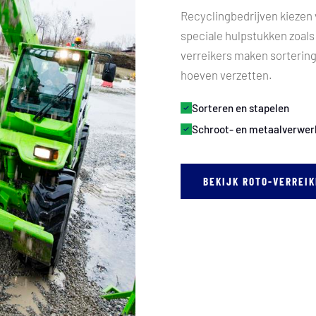
Recyclingbedrijven kiezen
speciale hulpstukken zoal
verreikers maken sortering
hoeven verzetten.
Sorteren en stapelen
Schroot- en metaalverwer
BEKIJK ROTO-VERREI