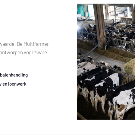
 waarde. De Multifarmer
s ontworpen voor zware
.
 balenhandling
 en loonwerk