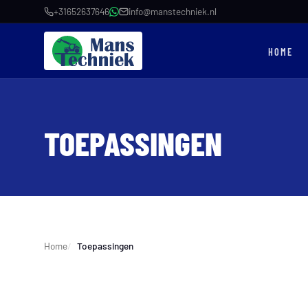
+31652637646
info@manstechniek.nl
HOME
TOEPASSINGEN
Home
Toepassingen