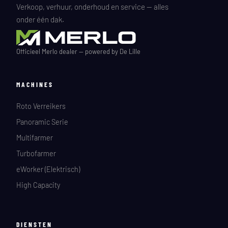
Verkoop, verhuur, onderhoud en service — alles
onder één dak.
Officieel Merlo dealer — powered by De Lille
MACHINES
Roto Verreikers
Panoramic Serie
Multifarmer
Turbofarmer
eWorker (Elektrisch)
High Capacity
DIENSTEN