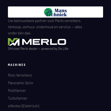
Uw betrouwbare partner voor Merlo verreikers.
Verkoop, verhuur, onderhoud en service — alles
onder één dak.
Officieel Merlo dealer — powered by De Lille
MACHINES
Roto Verreikers
Panoramic Serie
Multifarmer
Turbofarmer
eWorker (Elektrisch)