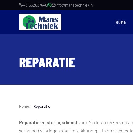
+31652637646
info@manstechniek.nl
HOME
REPARATIE
Home
Reparatie
Reparatie en storingsdienst
voor Merlo verreikers en a
verhelpen storingen snel en vakkundig — in onze volledig