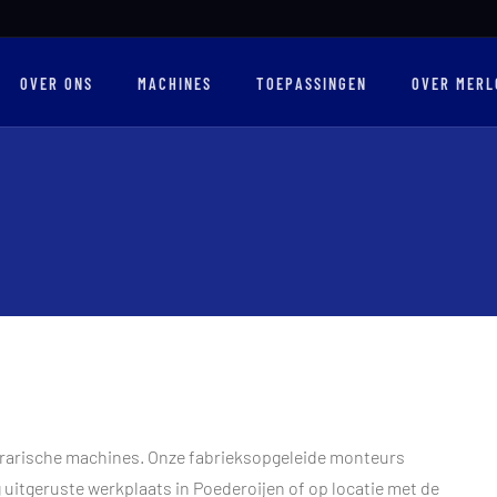
OVER ONS
MACHINES
TOEPASSINGEN
OVER MERL
grarische machines. Onze fabrieksopgeleide monteurs
 uitgeruste werkplaats in Poederoijen of op locatie met de