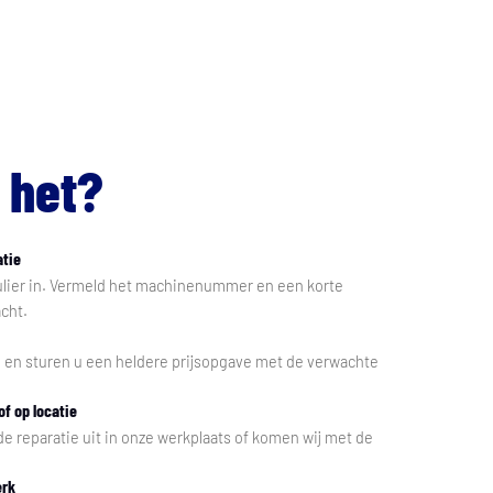
 het?
atie
mulier in. Vermeld het machinenummer en een korte
cht.
e en sturen u een heldere prijsopgave met de verwachte
of op locatie
de reparatie uit in onze werkplaats of komen wij met de
erk