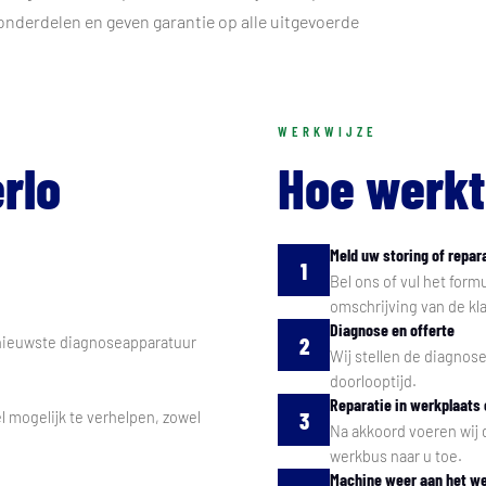
 onderdelen en geven garantie op alle uitgevoerde
WERKWIJZE
rlo
Hoe werkt
Meld uw storing of repar
1
Bel ons of vul het for
omschrijving van de kla
Diagnose en offerte
2
 nieuwste diagnoseapparatuur
Wij stellen de diagnos
doorlooptijd.
Reparatie in werkplaats 
3
l mogelijk te verhelpen, zowel
Na akkoord voeren wij 
werkbus naar u toe.
Machine weer aan het w