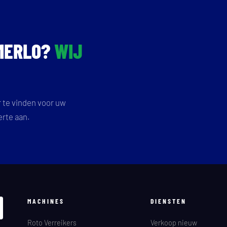
 MERLO?
WIJ
r te vinden voor uw
erte aan.
MACHINES
DIENSTEN
Roto Verreikers
Verkoop nieuw